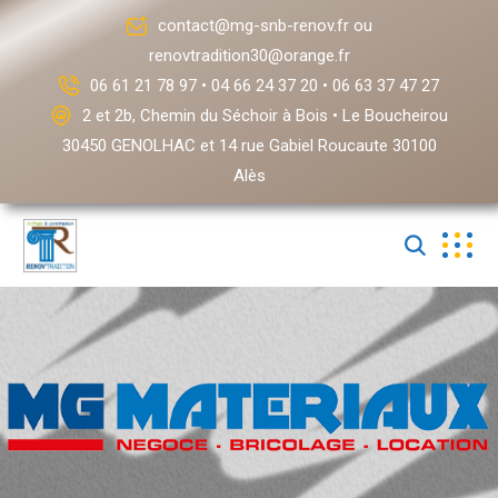
contact@mg-snb-renov.fr ou
renovtradition30@orange.fr
06 61 21 78 97 • 04 66 24 37 20 • 06 63 37 47 27
2 et 2b, Chemin du Séchoir à Bois • Le Boucheirou
30450 GENOLHAC et 14 rue Gabiel Roucaute 30100
Alès